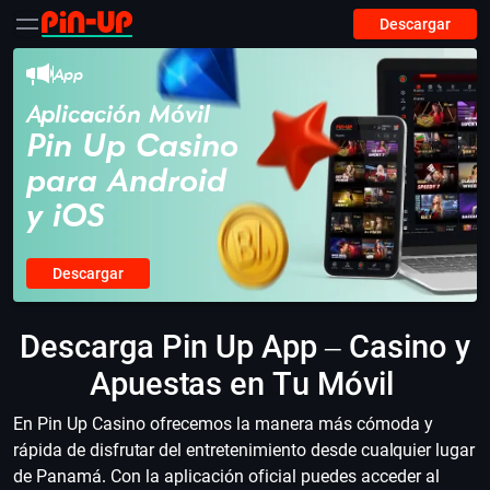
Descargar
App
Aplicación Móvil
Pin Up Casino
para Android
y iOS
Descargar
Descarga Pin Up App – Casino y
Apuestas en Tu Móvil
En Pin Up Casino ofrecemos la manera más cómoda y
rápida de disfrutar del entretenimiento desde cualquier lugar
de Panamá. Con la aplicación oficial puedes acceder al