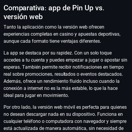
Comparativa: app de Pin Up vs.
versión web
Tanto la aplicación como la versión web ofrecen
experiencias completas en casino y apuestas deportivas,
aunque cada formato tiene ventajas diferentes.
La app se destaca por su rapidez. Con un solo toque
accedes a tu cuenta y puedes empezar a jugar o apostar sin
esperas. También permite recibir notificaciones en tiempo
real sobre promociones, resultados o eventos destacados.
Además, ofrece un rendimiento fluido incluso cuando la
conexión a internet no es la más estable, lo que la hace
ideal para jugar en movimiento.
Por otro lado, la versión web móvil es perfecta para quienes
no desean descargar nada en su dispositivo. Funciona en
cualquier teléfono o computadora con navegador y siempre
está actualizada de manera automática, sin necesidad de