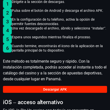
Dirígete a la sección de descargas.
1
Pulsa sobre el botón de Android y descarga el archivo APK.
2
En la configuración de tu teléfono, activa la opción de
3
permitir fuentes desconocidas.
Una vez descargado el archivo, ábrelo y selecciona “instalar”.
4
Espera unos segundos mientras finaliza el proceso.
5
Cuando termine, encontrarás el ícono de la aplicación en la
6
pantalla principal de tu dispositivo.
Este método es totalmente seguro y rápido. Con la
instalación completada, podrás acceder al instante a todo el
catálogo del casino y a la sección de apuestas deportivas,
desde cualquier lugar en Panamá.
Descargar APK
iOS – acceso alternativo