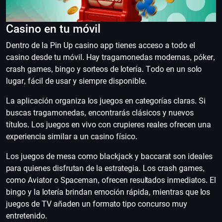
Casino en tu móvil
Dentro de la Pin Up casino app tienes acceso a todo el
casino desde tu móvil. Hay tragamonedas modernas, póker,
crash games, bingo y sorteos de lotería. Todo en un solo
lugar, fácil de usar y siempre disponible.
La aplicación organiza los juegos en categorías claras. Si
buscas tragamonedas, encontrarás clásicos y nuevos
títulos. Los juegos en vivo con crupieres reales ofrecen una
experiencia similar a un casino físico.
Los juegos de mesa como blackjack y baccarat son ideales
para quienes disfrutan de la estrategia. Los crash games,
como Aviator o Spaceman, ofrecen resultados inmediatos. El
bingo y la lotería brindan emoción rápida, mientras que los
juegos de TV añaden un formato tipo concurso muy
entretenido.