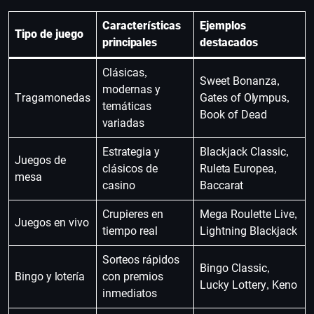
Características
Ejemplos
Tipo de juego
principales
destacados
Clásicas,
Sweet Bonanza,
modernas y
Tragamonedas
Gates of Olympus,
temáticas
Book of Dead
variadas
Estrategia y
Blackjack Classic,
Juegos de
clásicos de
Ruleta Europea,
mesa
casino
Baccarat
Crupieres en
Mega Roulette Live,
Juegos en vivo
tiempo real
Lightning Blackjack
Sorteos rápidos
Bingo Classic,
Bingo y lotería
con premios
Lucky Lottery, Keno
inmediatos