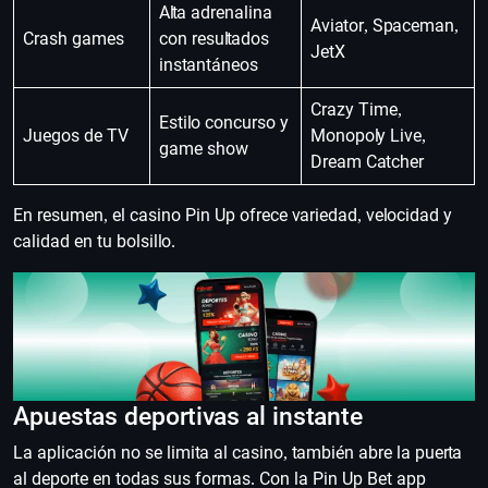
Alta adrenalina
Aviator, Spaceman,
Crash games
con resultados
JetX
instantáneos
Crazy Time,
Estilo concurso y
Juegos de TV
Monopoly Live,
game show
Dream Catcher
En resumen, el casino Pin Up ofrece variedad, velocidad y
calidad en tu bolsillo.
Apuestas deportivas al instante
La aplicación no se limita al casino, también abre la puerta
al deporte en todas sus formas. Con la Pin Up Bet app