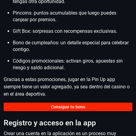
tengas otra oportunidad.
Pincoins: puntos acumulables que luego puedes
canjear por premios.
Gift Box: sorpresas con recompensas exclusivas.
Bono de cumpleaños: un detalle especial para celebrar
contigo.
Códigos promocionales: activan giros, apuestas sin
riesgo y saldo adicional.
Gracias a estas promociones, jugar en la Pin Up app
siempre tiene un valor agregado, ya sea dentro del casino o
en el área deportiva.
Consigue tu bono
Registro y acceso en la app
Crear una cuenta en la aplicación es un proceso muy