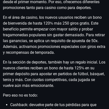
desde el primer momento. Por eso, ofrecemos diferentes
promociones tanto para casino como para deportes.
En el área de casino, los nuevos usuarios reciben un bono
de bienvenida de hasta 120% más 250 giros gratis. Este
beneficio permite empezar con mayor saldo y probar
tragamonedas populares sin gastar demasiado. Para retirar
las ganancias, se aplica un requisito de apuesta de 50x.
Además, activamos promociones especiales con giros extra
y recompensas de temporada.
En la sección de deportes, también hay un regalo inicial. Los
nuevos clientes reciben un bono de hasta 125% en su
primer depósito para apostar en partidos de fútbol, básquet,
tenis y más. Con cuotas competitivas, cada jugada se
vuelve aún más emocionante.
Pero eso no es todo:
Cashback: devuelve parte de tus pérdidas para que