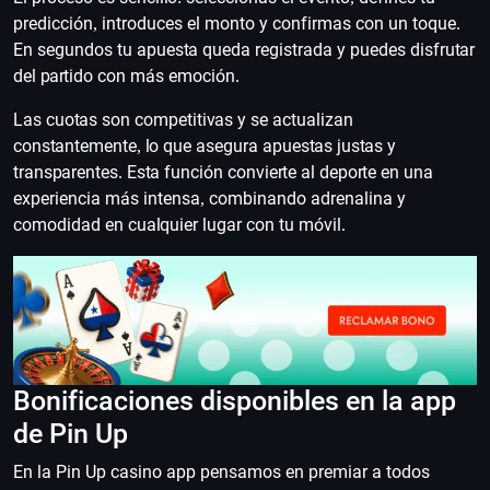
predicción, introduces el monto y confirmas con un toque.
En segundos tu apuesta queda registrada y puedes disfrutar
del partido con más emoción.
Las cuotas son competitivas y se actualizan
constantemente, lo que asegura apuestas justas y
transparentes. Esta función convierte al deporte en una
experiencia más intensa, combinando adrenalina y
comodidad en cualquier lugar con tu móvil.
Bonificaciones disponibles en la app
de Pin Up
En la Pin Up casino app pensamos en premiar a todos